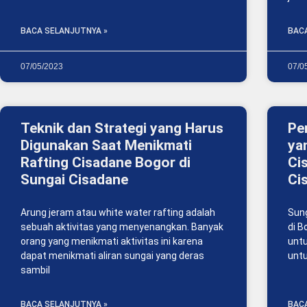
BACA SELANJUTNYA »
BAC
07/05/2023
07/0
Teknik dan Strategi yang Harus
Pe
Digunakan Saat Menikmati
ya
Rafting Cisadane Bogor di
Ci
Sungai Cisadane
Ci
​Arung jeram atau white water rafting adalah
Sung
sebuah aktivitas yang menyenangkan. Banyak
di B
orang yang menikmati aktivitas ini karena
unt
dapat menikmati aliran sungai yang deras
untu
sambil
BACA SELANJUTNYA »
BAC