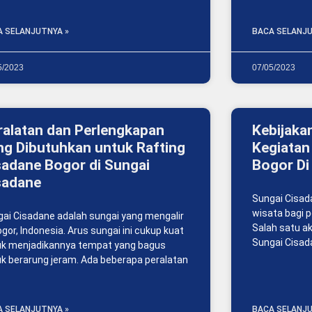
A SELANJUTNYA »
BACA SELANJU
5/2023
07/05/2023
ralatan dan Perlengkapan
Kebijaka
ng Dibutuhkan untuk Rafting
Kegiatan
sadane Bogor di Sungai
Bogor Di
sadane
Sungai Cisad
wisata bagi 
ai Cisadane adalah sungai yang mengalir
Salah satu ak
ogor, Indonesia. Arus sungai ini cukup kuat
Sungai Cisad
uk menjadikannya tempat yang bagus
k berarung jeram. Ada beberapa peralatan
A SELANJUTNYA »
BACA SELANJU