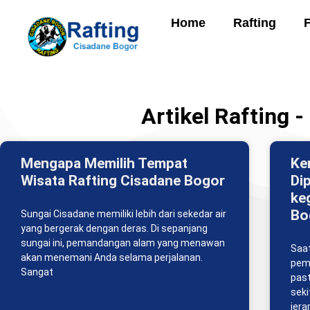
Home
Rafting
Artikel Rafting 
Mengapa Memilih Tempat
Ke
Wisata Rafting Cisadane Bogor
Di
ke
Bo
Sungai Cisadane memiliki lebih dari sekedar air
yang bergerak dengan deras. Di sepanjang
sungai ini, pemandangan alam yang menawan
Saat
akan menemani Anda selama perjalanan.
pem
Sangat
past
seki
jera