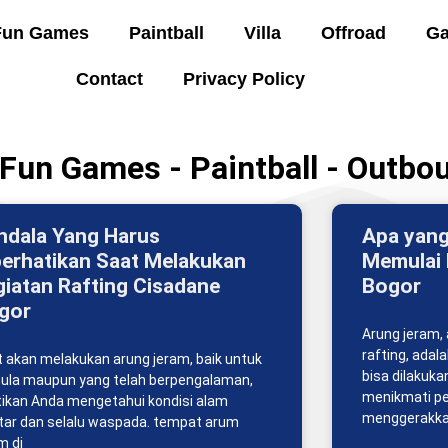
Fun Games
Paintball
Villa
Offroad
Ga
Contact
Privacy Policy
- Fun Games - Paintball - Outbo
ndala Yang Harus
Apa yang
perhatikan Saat Melakukan
Memulai 
giatan Rafting Cisadane
Bogor
gor
​Arung jeram,
rafting, ada
 akan melakukan arung jeram, baik untuk
bisa dilakuka
ula maupun yang telah berpengalaman,
menikmati p
ikan Anda mengetahui kondisi alam
menggerakka
tar dan selalu waspada. tempat arum
m di