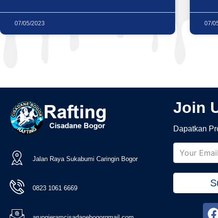
07/05/2023
07/0
Join 
Dapatkan Pr
Jalan Raya Sukabumi Caringin Bogor
S
0823 1061 6669
arungjeramcisadanebogorgmail.com