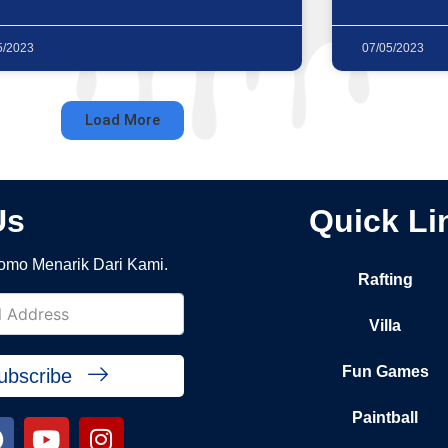
5/2023
07/05/2023
Load More
Us
Quick Li
omo Menarik Dari Kami.
Rafting
Villa
Fun Games
ubscribe
Paintball