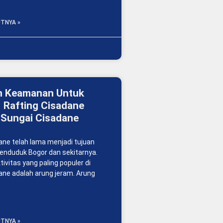
TNYA »
n Keamanan Untuk
 Rafting Cisadane
 Sungai Cisadane
ane telah lama menjadi tujuan
penduduk Bogor dan sekitarnya.
tivitas yang paling populer di
ane adalah arung jeram. Arung
TNYA »